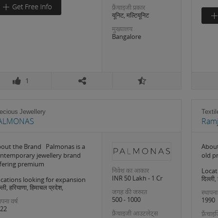
फ़्रैंचाइजी प्रकार
यूनिट, मल्टियूनिट
मुख्यालय
Bangalore
1
ecious Jewellery
Textil
ALMONAS
Ramj
out the Brand Palmonas is a
About
ntemporary jewellery brand
old p
fering premium
निवेश का आकार
Locat
INR 50 Lakh - 1 Cr
दिल्ली,
cations looking for expansion
्ली, हरियाणा, हिमाचल प्रदेश,
जगह की जरुरत
स्थापना
500 - 1000
1990
ापना वर्ष
22
फ़्रैंचाइजी आउटलेट्स
फ़्रैंचा