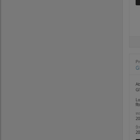
Pr
G
Ab
GI
Lo
दिल
स्थ
20
फ़्
20