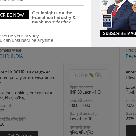
Ahmedabad
Get insights on the
Franchise Industry &
much more for free.
1
SUBSCRIBE MAG
 value your privacy.
u can unsubscribe anytime
omens Wear
Preci
OHR INDIA
Eeve
out Us DOHR is a design-led
About
ntemporary ethnic wear brand
Lifest
r
Locat
निवेश का आकार
दिल्ली,
INR 50 Lakh - 1 Cr
cations looking for expansion
म, बिहार, चंडीगढ़,
स्थापना
जगह की जरुरत
2022
1000 - 2000
ापना वर्ष
22
फ़्रैंचा
फ़्रैंचाइजी आउटलेट्स
2025
Less than 10
रैंचाइजिंग लॉन्च तिथि
26
फ़्रैंचाइजी प्रकार
यूनिट, मल्टियूनिट