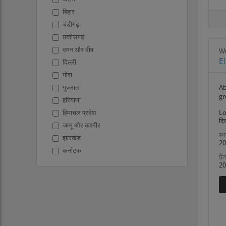
बिहार
चंडीगढ़
छत्तीसगढ़
दमन और दीव
W
E
दिल्ली
गोवा
Ab
गुजरात
gr
हरियाणा
Lo
हिमाचल प्रदेश
दिल
जम्मू और कश्मीर
स्थ
झारखंड
20
कर्नाटक
फ़्
केरल
20
लक्षद्वीप
मध्य प्रदेश
महाराष्ट्र