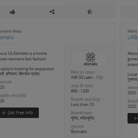
omens Wear
Mens
lomelo
URB
out Us Elomelo is a home
About
own womens fast fashion
growi
bran
cations looking for expansion
निवेश का आकार
्ली, हरियाणा, हिमाचल प्रदेश,
Locat
INR 50 Lakh - 1 Cr
गुजरात,
ापना वर्ष
जगह की जरुरत
25
स्थापना
800 - 1200
2025
रैंचाइजिंग लॉन्च तिथि
फ़्रैंचाइजी आउटलेट्स
26
फ़्रैंचा
Less than 10
2025
फ़्रैंचाइजी प्रकार
यूनिट, मल्टियूनिट
मुख्यालय
Bishrakh