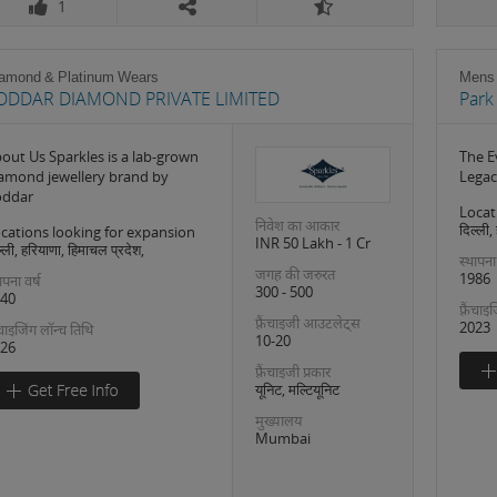
1
amond & Platinum Wears
Mens
ODDAR DIAMOND PRIVATE LIMITED
Park
out Us Sparkles is a lab-grown
The E
amond jewellery brand by
Legac
oddar
Locat
निवेश का आकार
दिल्ली,
cations looking for expansion
INR 50 Lakh - 1 Cr
्ली, हरियाणा, हिमाचल प्रदेश,
स्थापना
जगह की जरुरत
1986
ापना वर्ष
300 - 500
40
फ़्रैंचा
फ़्रैंचाइजी आउटलेट्स
2023
रैंचाइजिंग लॉन्च तिथि
10-20
26
फ़्रैंचाइजी प्रकार
यूनिट, मल्टियूनिट
मुख्यालय
Mumbai