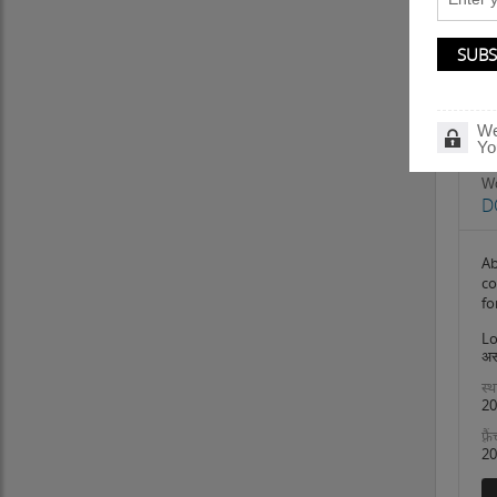
We
Yo
W
D
Ab
co
fo
Lo
अस
स्थ
20
फ़्
20