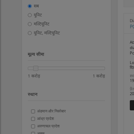
सब
यूनिट
Di
मल्टियूनिट
P
यूनिट, मल्टियूनिट
Ab
di
P
मूल्य सीमा
Lo
दिल
स्थ
1 करोड़
1 करोड़
19
फ़्
20
स्थान
अंडमान और निकोबार
आंध्र प्रदेश
अरुणाचल प्रदेश
असम