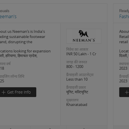
suals
Read
eeman's
Fash
out us Neeman’s is India's
About
ading sustainable footwear
Retail
and, disrupting the
retail
निवेश का आकार
cations looking for expansion
Locat
INR 50 Lakh - 1 Cr
्ली, हरियाणा, हिमाचल प्रदेश,
दिल्ली,
जगह की जरुरत
ापना वर्ष
स्थापना
800 - 1200
18
2023
फ़्रैंचाइजी आउटलेट्स
रैंचाइजिंग लॉन्च तिथि
फ़्रैंचा
Less than 10
25
2023
फ़्रैंचाइजी प्रकार
यूनिट, मल्टियूनिट
मुख्यालय
Khairatabad