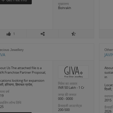
मुख्यालय
Bishrakh
1
ecious Jewellery
Other
IVA
JAVI
out Us The attached file is a
About
VA Franchise Partner Proposal,
susta
in
cations looking for expansion
निवेश का आकार
्ली, हरियाणा, हिमाचल प्रदेश,
Locat
INR 50 Lakh - 1 Cr
दिल्ली,
ापना वर्ष
जगह की जरुरत
19
स्थापना
000 - 0000
2015
रैंचाइजिंग लॉन्च तिथि
फ़्रैंचाइजी आउटलेट्स
25
फ़्रैंचा
200-500
2026