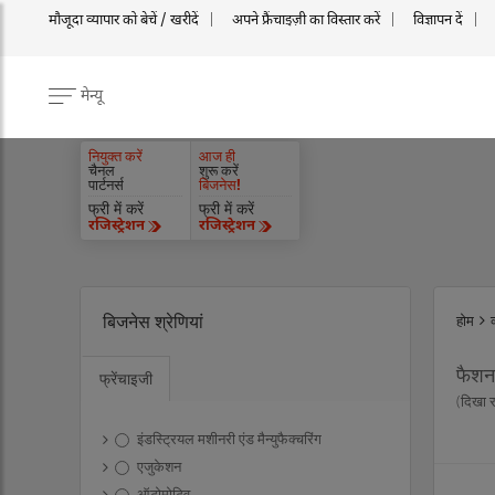
मौजूदा व्यापार को बेचें / खरीदें
अपने फ्रैंचाइज़ी का विस्तार करें
विज्ञापन दें
मेन्यू
नियुक्त करें
आज ही
चैनल
शुरू करें
पार्टनर्स
बिजनेस!
फ्री में करें
फ्री में करें
रजिस्ट्रेशन
रजिस्ट्रेशन
बिजनेस श्रेणियां
होम
फैशन
फ्रेंचाइजी
(दिखा 
इंडस्ट्रियल मशीनरी एंड मैन्युफैक्चरिंग
एजुकेशन
ऑटोमोटिव