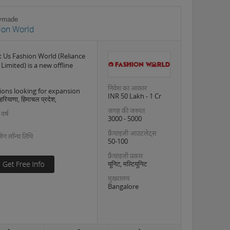
ymade
ion World
 Us Fashion World (Reliance
 Limited) is a new offline
निवेश का आकार
ions looking for expansion
INR 50 Lakh - 1 Cr
 हरियाणा, हिमाचल प्रदेश,
जगह की जरुरत
 वर्ष
3000 - 5000
फ़्रैंचाइजी आउटलेट्स
इजिंग लॉन्च तिथि
50-100
फ़्रैंचाइजी प्रकार
यूनिट, मल्टियूनिट
मुख्यालय
Bangalore