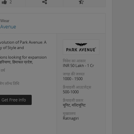
2
 Wear
 Avenue
volution of Park Avenue: A
y of Style and
ions looking for expansion
निवेश का आकार
 हरियाणा, हिमाचल प्रदेश,
INR 50 Lakh - 1 Cr
 वर्ष
जगह की जरुरत
1000 - 1500
इजिंग लॉन्च तिथि
फ़्रैंचाइजी आउटलेट्स
500-1000
फ़्रैंचाइजी प्रकार
यूनिट, मल्टियूनिट
मुख्यालय
Ratnagiri