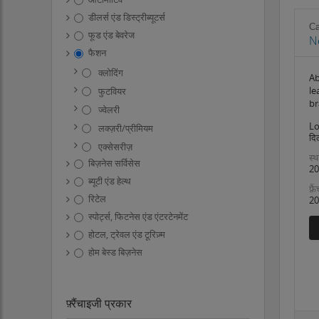
डीलर्स एंड डिस्ट्रीब्यूटर्स
Ca
फूड एंड बेवरेज
N
फैशन
क्लोदिंग
Ab
le
फुटवियर
br
ज्वेलरी
Lo
लक्ज़री/प्रीमियम
दिल
एक्सेसरीज़
स्थ
बिज़नेस सर्विसेस
20
ब्यूटी एंड हेल्थ
फ़्
रिटेल
20
स्पोर्ट्स, फिटनेस एंड एंटरटेनमेंट
होटल, ट्रेवल एंड टूरिज़्म
होम बेस्ड बिज़नेस
फ़्रैंचाइजी प्रकार