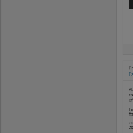
Pr
P
Ab
co
of
Lo
दिल
स्थ
20