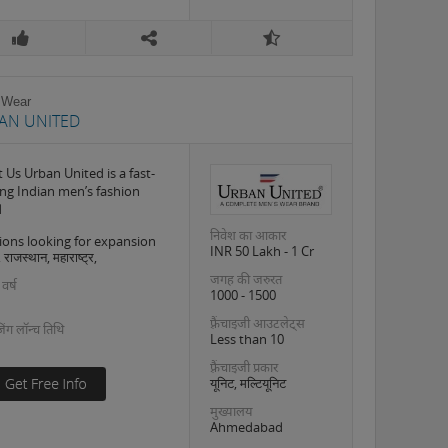
 Wear
AN UNITED
 Us Urban United is a fast-
ng Indian men’s fashion
d
निवेश का आकार
ions looking for expansion
INR 50 Lakh - 1 Cr
 राजस्थान, महाराष्ट्र,
जगह की जरुरत
 वर्ष
1000 - 1500
फ़्रैंचाइजी आउटलेट्स
इजिंग लॉन्च तिथि
Less than 10
फ़्रैंचाइजी प्रकार
यूनिट, मल्टियूनिट
मुख्यालय
Ahmedabad