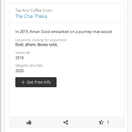
Tea And Coffee Chain
The Chai Theka
In 2019, Aman Sood embarked on a journey that would
Locations looking for expansion
दिल्ली, हरियाणा, हिमाचल प्रदेश,
स्थापना वर्ष
2018
फ़्रैंचाइजिंग लॉन्च तिथि
2020
1