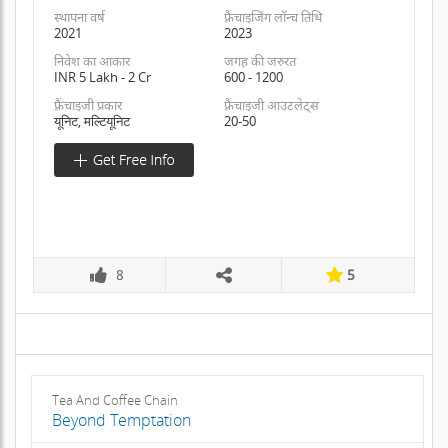
स्थापना वर्ष
फ़्रैंचाइजिंग लॉन्च तिथि
2021
2023
निवेश का आकार
जगह की जरुरत
INR 5 Lakh - 2 Cr
600 - 1200
फ़्रैंचाइजी प्रकार
फ़्रैंचाइजी आउटलेट्स
यूनिट, मल्टियूनिट
20-50
8
5
Tea And Coffee Chain
Beyond Temptation