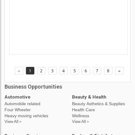
«
1
2
3
4
5
6
7
8
»
Business Opportunities
Automotive
Beauty & Health
Automobile related
Beauty Asthetics & Supplies
Four Wheeler
Health Care
Heavy moving vehicles
Wellness
View All >
View All >