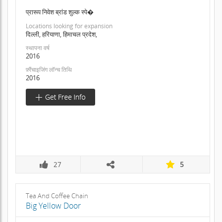
प्रारूप निवेश ब्रांड शुल्क स्पे�
Locations looking for expansion
दिल्ली, हरियाणा, हिमाचल प्रदेश,
स्थापना वर्ष
2016
फ़्रैंचाइजिंग लॉन्च तिथि
2016
27
5
Tea And Coffee Chain
Big Yellow Door