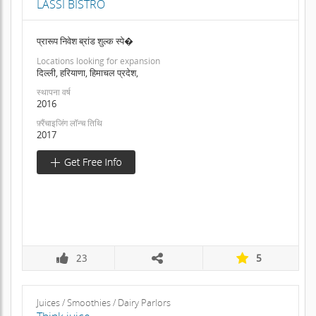
LASSI BISTRO
प्रारूप निवेश ब्रांड शुल्क स्पे�
Locations looking for expansion
दिल्ली, हरियाणा, हिमाचल प्रदेश,
स्थापना वर्ष
2016
फ़्रैंचाइजिंग लॉन्च तिथि
2017
23
5
Juices / Smoothies / Dairy Parlors