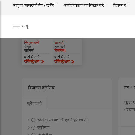
मौजूदा व्यापार को बेचें / खरीदें
अपने फ्रैंचाइज़ी का विस्तार करें
विज्ञापन दें
मेन्यू
नियुक्त करें
आज ही
चैनल
शुरू करें
पार्टनर्स
बिजनेस!
फ्री में करें
फ्री में करें
रजिस्ट्रेशन
रजिस्ट्रेशन
बिजनेस श्रेणियां
होम
फूड ए
फ्रेंचाइजी
(दिखा 
इंडस्ट्रियल मशीनरी एंड मैन्युफैक्चरिंग
एजुकेशन
ऑटोमोटिव