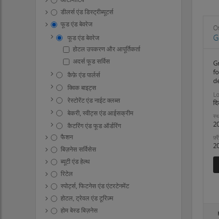
डीलर्स एंड डिस्ट्रीब्यूटर्स
फूड एंड बेवरेज
O
G
फूड एंड बेवरेज
होटल उपकरण और आपूर्तिकर्ता
अदर्स फूड सर्विस
G
f
कैफ़े एंड पार्लर्स
d
क्विक बाइट्स
Lo
रेस्टोरेंट एंड नाईट क्लब्स
दि
बेकरी, स्वीट्स एंड आईसक्रीम
स्थ
2
कैटरिंग एंड फूड ऑर्डरिंग
फैशन
फ़्
2
बिज़नेस सर्विसेस
ब्यूटी एंड हेल्थ
रिटेल
स्पोर्ट्स, फिटनेस एंड एंटरटेनमेंट
होटल, ट्रेवल एंड टूरिज़्म
होम बेस्ड बिज़नेस