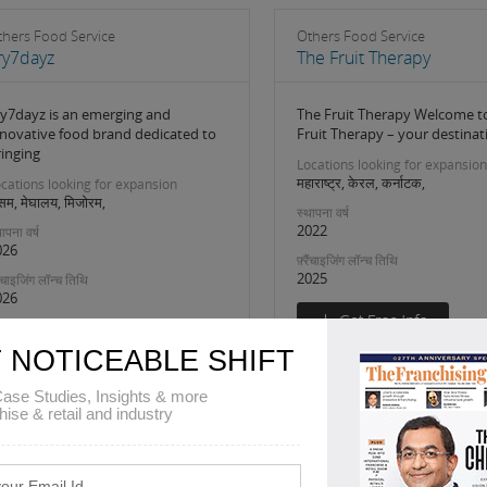
thers Food Service
Others Food Service
ry7dayz
The Fruit Therapy
ry7dayz is an emerging and
The Fruit Therapy Welcome t
nnovative food brand dedicated to
Fruit Therapy – your destinat
ringing
Locations looking for expansion
महाराष्ट्र, केरल, कर्नाटक,
cations looking for expansion
म, मेघालय, मिजोरम,
स्थापना वर्ष
2022
ापना वर्ष
026
फ़्रैंचाइजिंग लॉन्च तिथि
2025
रैंचाइजिंग लॉन्च तिथि
026
 NOTICEABLE SHIFT
ase Studies, Insights & more
hise & retail and industry
1