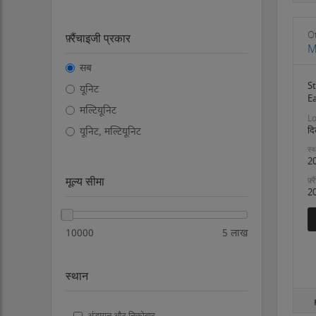
O
फ़्रैंचाइजी प्रकार
M
सब
St
यूनिट
Ea
मल्टियूनिट
Lo
दि
यूनिट, मल्टियूनिट
स्थ
2
मूल्य सीमा
फ़्
2
10000
5 लाख
स्थान
अंडमान और निकोबार