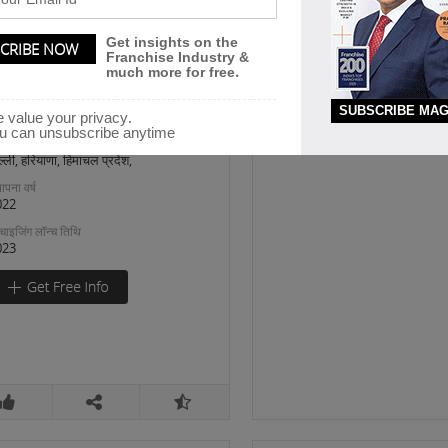
thers Food Service
Get insights on the
adka Vada pav
Franchise Industry &
much more for free.
adka Vada Pav – Bringing the
SUBSCRIBE MAG
thentic Taste of .
 value your privacy.
u can unsubscribe anytime
cations looking for expansion
ल्ली, हरियाणा, हिमाचल प्रदेश,
ापना वर्ष
022
रैंचाइजिंग लॉन्च तिथि
023