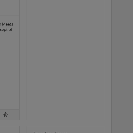
n Meets
cept of