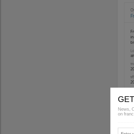
लक्षद्वीप
मध्य प्रदेश
O
F
महाराष्ट्र
मणिपुर
F
मेघालय
i
मिजोरम
b
नागालैंड
Lo
उड़ीसा
अस
पुडुचेरी
स्थ
2
पंजाब
राजस्थान
फ़्
2
सिक्किम
तमिलनाडु
GET
तेलंगाना
त्रिपुरा
News, C
उत्तर प्रदेश
on franc
उत्तराखंड
पश्चिम बंगाल