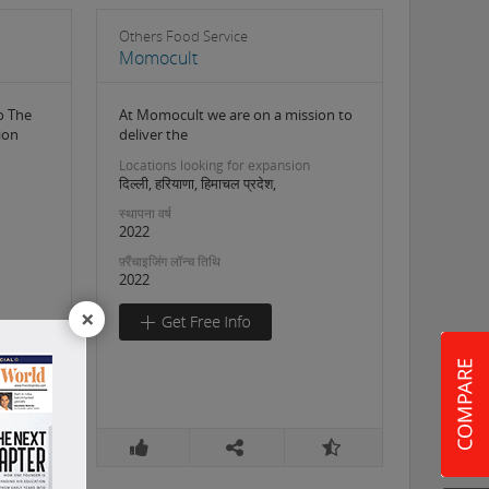
Others Food Service
Momocult
o The
At Momocult we are on a mission to
ion
deliver the
Locations looking for expansion
दिल्ली, हरियाणा, हिमाचल प्रदेश,
स्थापना वर्ष
2022
फ़्रैंचाइजिंग लॉन्च तिथि
2022
×