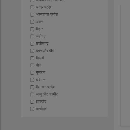
आंध्र प्रदेश
अरुणाचल प्रदेश
असम
बिहार
चंडीगढ़
छत्तीसगढ़
दमन और दीव
दिल्ली
गोवा
गुजरात
हरियाणा
हिमाचल प्रदेश
जम्मू और कश्मीर
झारखंड
कर्नाटक
केरल