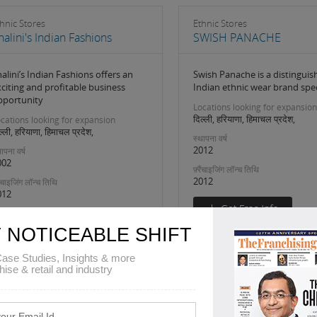
hnic Stores
Ethnic Stores
halini's Indian Fashions
SWISH PANACHE
alini’s Indian Fashions offers an
Swish Panache is a distinguis
citing and profitable business
Indian ethnic wear brand spec
pportunity
Locations looking for expansion
दिल्ली, हरियाणा, हिमाचल प्रदेश,
cations looking for expansion
ल्ली, हरियाणा, हिमाचल प्रदेश,
स्थापना वर्ष
2012
ापना वर्ष
002
फ़्रैंचाइजिंग लॉन्च तिथि
2012
रैंचाइजिंग लॉन्च तिथि
012
 NOTICEABLE SHIFT
ase Studies, Insights & more
hise & retail and industry
1