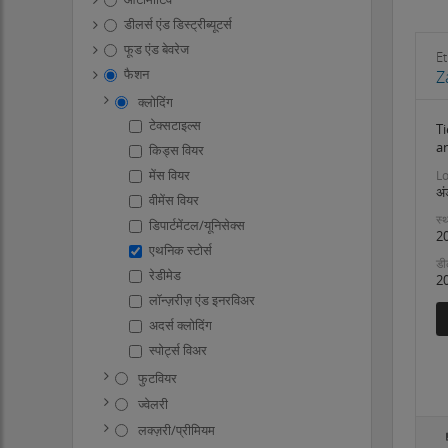
डीलर्स एंड डिस्ट्रीब्यूटर्स
फूड एंड बेवरेज
Et
फैशन
Z
क्लोदिंग
टेक्सटाइल्स
Ti
a
किड्स वियर
मेंस वियर
Lo
अं
वीमेंस वियर
स्थ
डिपार्टमेंटल/यूनिसेक्स
2
एथनिक स्टोर्स
डी
रेडीमेड
2
लॉन्ज़रीज़ एंड इनरविअर
अदर्स क्लोदिंग
स्पोर्ट्स विअर
फुटवियर
ज्वेलरी
लक्ज़री/प्रीमियम