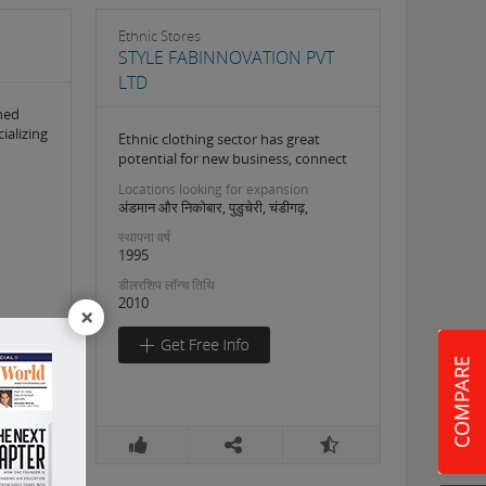
Ethnic Stores
STYLE FABINNOVATION PVT
LTD
hed
ializing
Ethnic clothing sector has great
potential for new business, connect
Locations looking for expansion
अंडमान और निकोबार, पुडुचेरी, चंडीगढ़,
स्थापना वर्ष
1995
डीलरशिप लॉन्च तिथि
2010
×