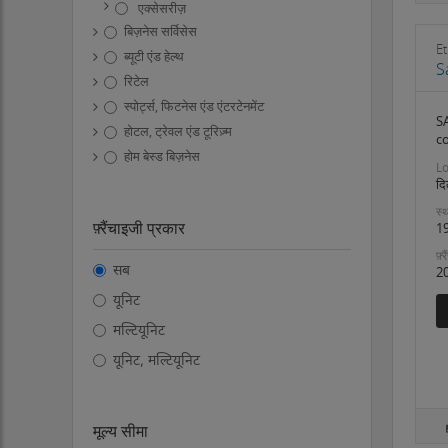
एक्सेसरीज़
बिज़नेस सर्विसेस
Et
ब्यूटी एंड हेल्थ
S
रिटेल
स्पोर्ट्स, फिटनेस एंड एंटरटेनमेंट
S
होटल, ट्रेवल एंड टूरिज़्म
c
होम बेस्ड बिज़नेस
Lo
दि
स्थ
फ़्रैंचाइजी प्रकार
1
फ़्
सब
2
यूनिट
मल्टियूनिट
यूनिट, मल्टियूनिट
मूल्य सीमा