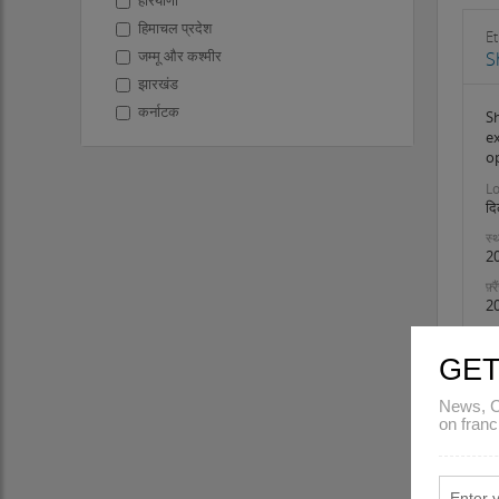
हरियाणा
हिमाचल प्रदेश
Et
जम्मू और कश्मीर
S
झारखंड
कर्नाटक
Sh
ex
केरल
o
Lo
लक्षद्वीप
दि
मध्य प्रदेश
स्थ
महाराष्ट्र
2
मणिपुर
फ़्
2
मेघालय
मिजोरम
GET
नागालैंड
उड़ीसा
News, C
पुडुचेरी
on franc
पंजाब
राजस्थान