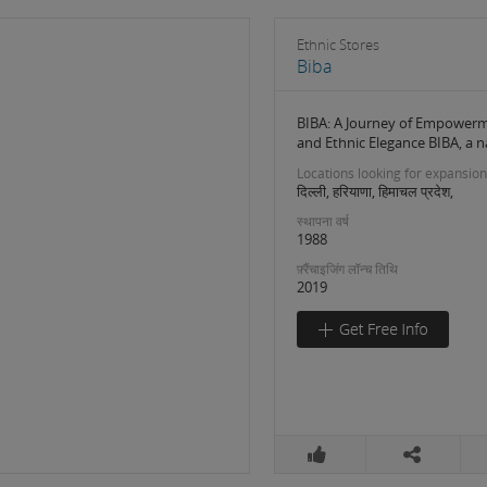
Ethnic Stores
Biba
BIBA: A Journey of Empower
and Ethnic Elegance BIBA, a 
Locations looking for expansion
दिल्ली, हरियाणा, हिमाचल प्रदेश,
स्थापना वर्ष
1988
फ़्रैंचाइजिंग लॉन्च तिथि
2019