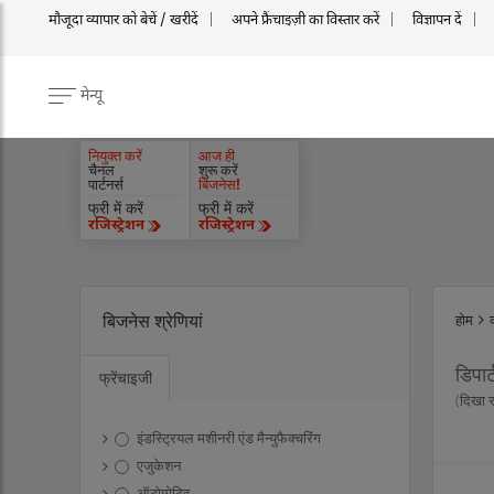
मौजूदा व्यापार को बेचें / खरीदें
अपने फ्रैंचाइज़ी का विस्तार करें
विज्ञापन दें
मेन्यू
नियुक्त करें
आज ही
चैनल
शुरू करें
पार्टनर्स
बिजनेस!
फ्री में करें
फ्री में करें
रजिस्ट्रेशन
रजिस्ट्रेशन
बिजनेस श्रेणियां
होम
डिपार
फ्रेंचाइजी
(दिखा 
इंडस्ट्रियल मशीनरी एंड मैन्युफैक्चरिंग
एजुकेशन
ऑटोमोटिव