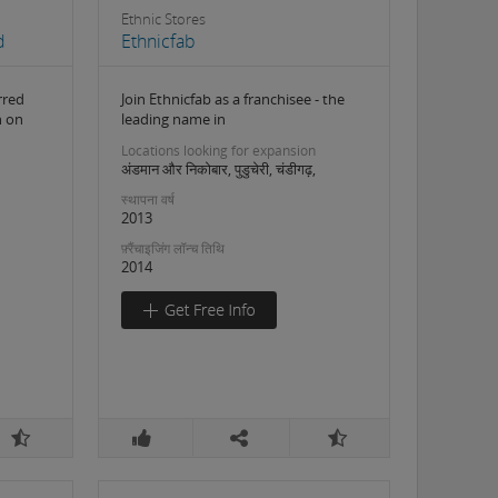
Ethnic Stores
d
Ethnicfab
rred
Join Ethnicfab as a franchisee - the
n on
leading name in
Locations looking for expansion
अंडमान और निकोबार, पुडुचेरी, चंडीगढ़,
स्थापना वर्ष
2013
फ़्रैंचाइजिंग लॉन्च तिथि
2014