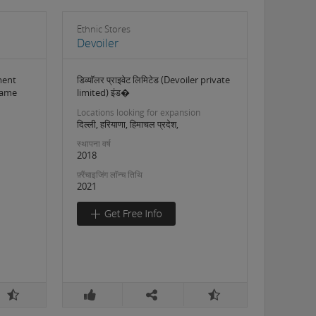
Ethnic Stores
Devoiler
ment
डिव्यॉलर प्राइवेट लिमिटेड (Devoiler private
name
limited) इंड�
Locations looking for expansion
दिल्ली, हरियाणा, हिमाचल प्रदेश,
स्थापना वर्ष
2018
फ़्रैंचाइजिंग लॉन्च तिथि
2021