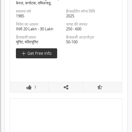
केरल, कर्नाटक, तमिलनाडु,
स्थापना वर्ष
फ़्रैंचाइजिंग लॉन्च तिथि
1985
2025
निवेश का आकार
जगह की जरुरत
INR 20 Lakh - 30 Lakh
250 - 600
फ़्रैंचाइजी प्रकार
फ़्रैंचाइजी आउटलेट्स
यूनिट, मल्टियूनिट
50-100
1