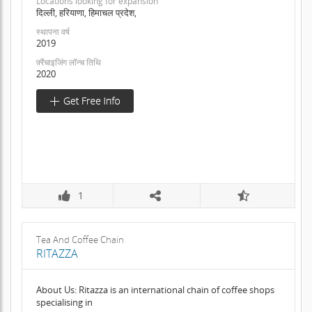
Locations looking for expansion
दिल्ली, हरियाणा, हिमाचल प्रदेश,
स्थापना वर्ष
2019
फ़्रैंचाइजिंग लॉन्च तिथि
2020
1
Tea And Coffee Chain
RITAZZA
About Us: Ritazza is an international chain of coffee shops
specialising in