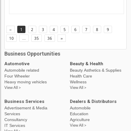
«
1
2
3
4
5
6
7
8
9
10
...
35
36
»
Business Opportunities
Automotive
Beauty & Health
Automobile related
Beauty Asthetics & Supplies
Four Wheeler
Health Care
Heavy moving vehicles
Wellness
View All >
View All >
Business Services
Dealers & Distributors
Advertisement & Media
Automobile
Services
Education
Consultancy
Agriculture
IT Services
View All >
View All >