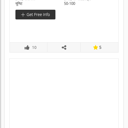
यूनिट
50-100
10
5