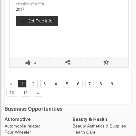
फ़्रैंचाइजिंग लॉन्च तिथि
2017
3
«
1
2
3
4
5
6
7
8
9
10
11
»
Business Opportunities
Automotive
Beauty & Health
Automobile related
Beauty Asthetics & Supplies
Four Wheeler
Health Care