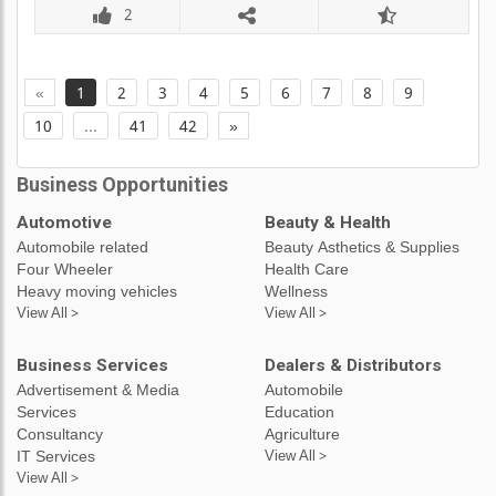
2
«
1
2
3
4
5
6
7
8
9
10
...
41
42
»
Business Opportunities
Automotive
Beauty & Health
Automobile related
Beauty Asthetics & Supplies
Four Wheeler
Health Care
Heavy moving vehicles
Wellness
View All >
View All >
Business Services
Dealers & Distributors
Advertisement & Media
Automobile
Services
Education
Consultancy
Agriculture
IT Services
View All >
View All >