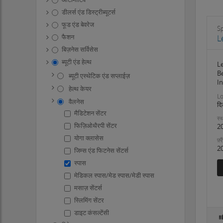
डीलर्स एंड डिस्ट्रीब्यूटर्स
फूड एंड बेवरेज
S
फैशन
L
बिज़नेस सर्विसेस
ब्यूटी एंड हेल्थ
Le
B
ब्यूटी एस्थेटिक एंड सप्लाईज़
I
हेल्थ केयर
Lo
वैलनेस
दि
मैडिटेशन सेंटर
स्थ
फिज़िओथैरपी सेंटर
2
योगा क्लासेस
फ़्
2
जिम्स एंड फिटनेस सेंटर्स
स्पास
मेडिकल स्पास/मेड स्पास/मेडी स्पास
मसाज़ सेंटर्स
स्लिमिंग सेंटर
डाइट कंसल्टेंसी