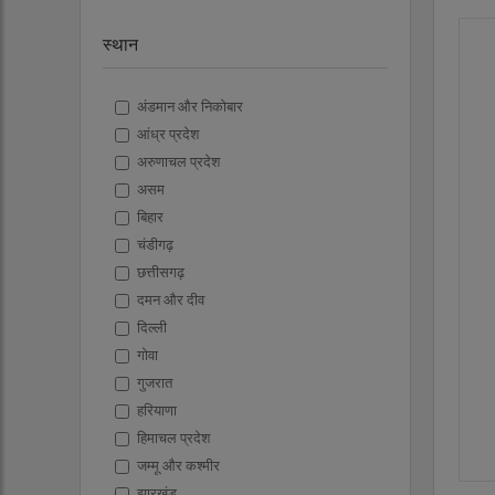
स्थान
अंडमान और निकोबार
आंध्र प्रदेश
अरुणाचल प्रदेश
असम
बिहार
चंडीगढ़
छत्तीसगढ़
दमन और दीव
दिल्ली
गोवा
गुजरात
हरियाणा
हिमाचल प्रदेश
जम्मू और कश्मीर
झारखंड