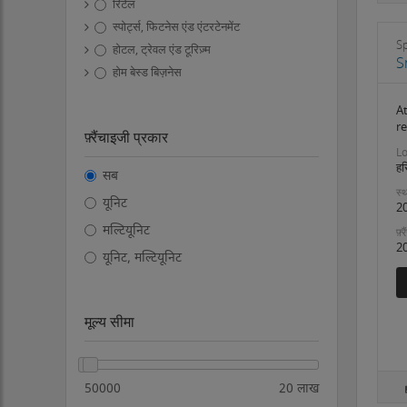
रिटेल
स्पोर्ट्स, फिटनेस एंड एंटरटेनमेंट
S
होटल, ट्रेवल एंड टूरिज़्म
S
होम बेस्ड बिज़नेस
At
r
फ़्रैंचाइजी प्रकार
Lo
हर
सब
स्थ
यूनिट
2
मल्टियूनिट
फ़्
2
यूनिट, मल्टियूनिट
मूल्य सीमा
50000
20 लाख