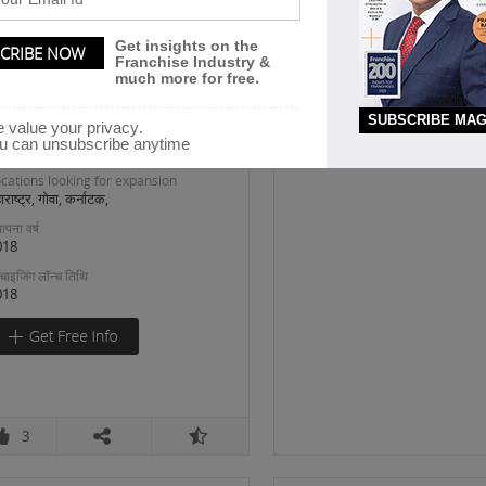
pas
Get insights on the
aylook Organic Cosmetic &
Franchise Industry &
ood
much more for free.
SUBSCRIBE MAG
 value your privacy.
e are starting a Organic Ayurvedic
u can unsubscribe anytime
osmetic & Food product
cations looking for expansion
ाराष्ट्र, गोवा, कर्नाटक,
ापना वर्ष
018
रैंचाइजिंग लॉन्च तिथि
018
3