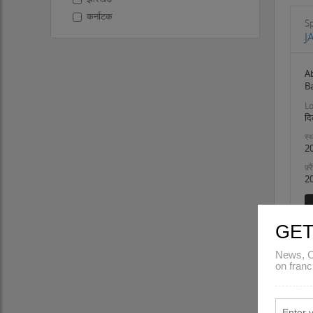
कर्नाटक
S
केरल
J
लक्षद्वीप
A
B
मध्य प्रदेश
Lo
महाराष्ट्र
दि
मणिपुर
स्थ
मेघालय
2
मिजोरम
फ़्
नागालैंड
2
उड़ीसा
पुडुचेरी
GET
पंजाब
राजस्थान
News, C
सिक्किम
on franc
तमिलनाडु
तेलंगाना