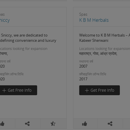
pas
Spas
niccy
K B M Herbals
 Sniccy, we are dedicated to
Welcome to K B M Herbals – 
edefining convenience and luxury
Kabeer Sherwani
cations looking for expansion
Locations looking for expansion
ियाणा,
महाराष्ट्र, गोवा, आंध्र प्रदेश,
ापना वर्ष
स्थापना वर्ष
020
2007
रैंचाइजिंग लॉन्च तिथि
फ़्रैंचाइजिंग लॉन्च तिथि
020
2017