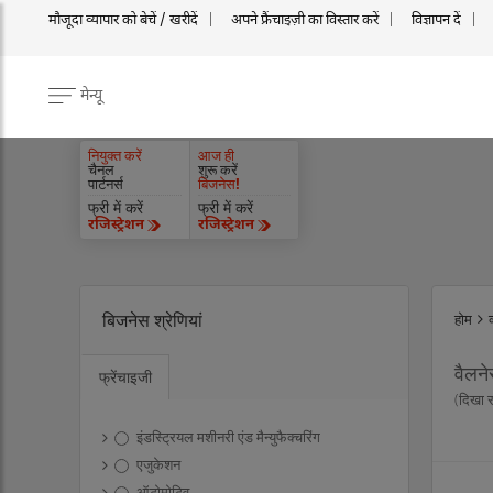
मौजूदा व्यापार को बेचें / खरीदें
अपने फ्रैंचाइज़ी का विस्तार करें
विज्ञापन दें
मेन्यू
नियुक्त करें
आज ही
चैनल
शुरू करें
पार्टनर्स
बिजनेस!
फ्री में करें
फ्री में करें
रजिस्ट्रेशन
रजिस्ट्रेशन
बिजनेस श्रेणियां
होम
वैलन
फ्रेंचाइजी
(दिखा 
इंडस्ट्रियल मशीनरी एंड मैन्युफैक्चरिंग
एजुकेशन
ऑटोमोटिव