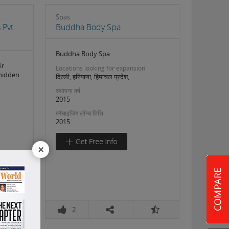
Spas
 Pvt.
Buddha Body Spa
Buddha Body Spa
ir
Locations looking for expansion
 hidden
दिल्ली, हरियाणा, हिमाचल प्रदेश,
स्थापना वर्ष
2015
फ़्रैंचाइजिंग लॉन्च तिथि
2015
×
2