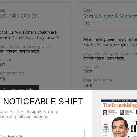
pas
Spas
ALDHARA SPALON
Sara Wellness & Services
Ltd
bout Us: We Jaldhara Spalon are
ased in Gandhinagar Gujarat with
After having been into the Ha
Styling Industry, recognising
cations looking for expansion
ल्ली, हरियाणा, हिमाचल प्रदेश,
Locations looking for expansion
हिमाचल प्रदेश, , उत्तर प्रदेश ,
ापना वर्ष
005
स्थापना वर्ष
2007
रैंचाइजिंग लॉन्च तिथि
016
फ़्रैंचाइजिंग लॉन्च तिथि
2016
 NOTICEABLE SHIFT
ase Studies, Insights & more
hise & retail and industry