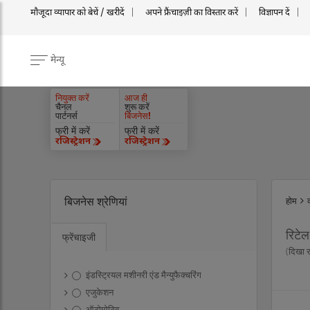
मौजूदा व्यापार को बेचें / खरीदें
अपने फ्रैंचाइज़ी का विस्तार करें
विज्ञापन दें
मेन्यू
नियुक्त करें
आज ही
चैनल
शुरू करें
पार्टनर्स
बिजनेस!
फ्री में करें
फ्री में करें
रजिस्ट्रेशन
रजिस्ट्रेशन
बिजनेस श्रेणियां
होम
रिटेल
फ्रेंचाइजी
(दिखा 
इंडस्ट्रियल मशीनरी एंड मैन्युफैक्चरिंग
एजुकेशन
ऑटोमोटिव