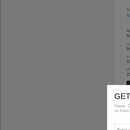
महाराष्ट्र
मणिपुर
G
N
मेघालय
मिजोरम
Ge
नागालैंड
N
उड़ीसा
Lo
पुडुचेरी
के
पंजाब
स्थ
राजस्थान
2
सिक्किम
फ़्
तमिलनाडु
2
तेलंगाना
त्रिपुरा
GET
उत्तर प्रदेश
उत्तराखंड
News, C
पश्चिम बंगाल
on franc