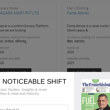
rocery Stores
Men's Clothing
AGARA MART PVT LTD
Fame Attires
evar is a online Grocery Platform.
Fame Attires is a retail outlet 
ow we are looking
Denim jeans &
cations looking for expansion
Locations looking for expansion
रल, कर्नाटक, तमिलनाडु,
बिहार, महाराष्ट्र,
ापना वर्ष
स्थापना वर्ष
020
2020
रैंचाइजिंग लॉन्च तिथि
फ़्रैंचाइजिंग लॉन्च तिथि
020
2023
 NOTICEABLE SHIFT
ase Studies, Insights & more
hise & retail and industry