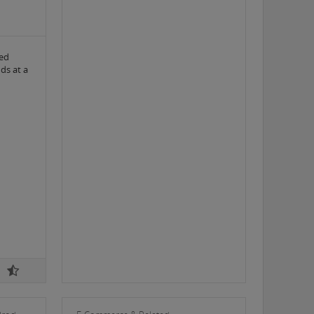
sed
ds at a