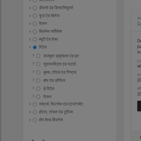
डीलर्स एंड डिस्ट्रीब्यूटर्स
फूड एंड बेवरेज
Ar
फैशन
F
बिज़नेस सर्विसेस
ब्यूटी एंड हेल्थ
De
p
रिटेल
in
कंज़्यूमर ड्यूरेबल्स एंड इट
Lo
सुपरमार्केट्स एंड मार्ट्स
आं
बुक्स, टॉयज़ एंड गिफ्ट्स
स्थ
2
होम एंड ऑफिस
ई-रिटेल
फ़्
2
फैशन
स्पोर्ट्स, फिटनेस एंड एंटरटेनमेंट
होटल, ट्रेवल एंड टूरिज़्म
होम बेस्ड बिज़नेस