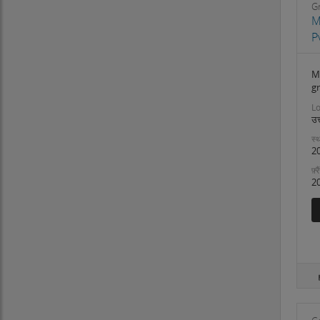
G
M
P
M
g
Lo
उत
स्थ
2
फ़्
2