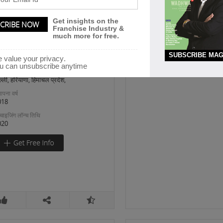
airy/F&V Stores
Get insights on the
rozeal Agritech Pvt Ltd
Franchise Industry &
much more for free.
out Us: Electric Carts loaded with
SUBSCRIBE MAG
usehold needs, fresh fruits &
 value your privacy.
u can unsubscribe anytime
cations looking for expansion
ल्ली, हरियाणा, हिमाचल प्रदेश,
ापना वर्ष
018
रैंचाइजिंग लॉन्च तिथि
020