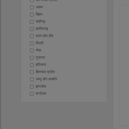
असम
बिहार
चंडीगढ़
छत्तीसगढ़
दमन और दीव
दिल्ली
गोवा
गुजरात
हरियाणा
हिमाचल प्रदेश
जम्मू और कश्मीर
झारखंड
कर्नाटक
केरल
लक्षद्वीप
मध्य प्रदेश