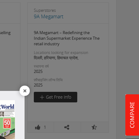
Superstores
9A Megamart
selling
9A Megamart – Redefining the
Indian Supermarket Experience The
retail industry
Locations looking for expansion
दिल्ली, हरियाणा, हिमाचल प्रदेश,
स्थापना वर्ष
2025
फ़्रैंचाइजिंग लॉन्च तिथि
2025
×
1