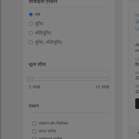
फ़्रैंचाइजी प्रकार
सब
M
S
यूनिट
L
मल्टियूनिट
यूनिट, मल्टियूनिट
Ab
m
Lo
मूल्य सीमा
दि
स्थ
2
फ़्
5 लाख
10 लाख
2
स्थान
अंडमान और निकोबार
आंध्र प्रदेश
अरुणाचल प्रदेश