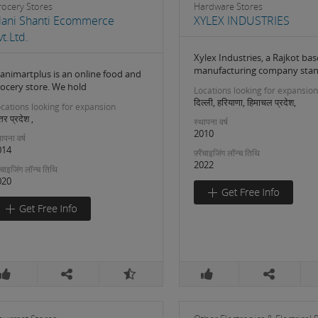
rocery Stores
Hardware Stores
ani Shanti Ecommerce
XYLEX INDUSTRIES
vt.Ltd.
Xylex Industries, a Rajkot ba
manufacturing company stan
animartplus is an online food and
rocery store. We hold
Locations looking for expansion
दिल्ली, हरियाणा, हिमाचल प्रदेश,
cations looking for expansion
्तर प्रदेश ,
स्थापना वर्ष
2010
ापना वर्ष
014
फ़्रैंचाइजिंग लॉन्च तिथि
2022
रैंचाइजिंग लॉन्च तिथि
020