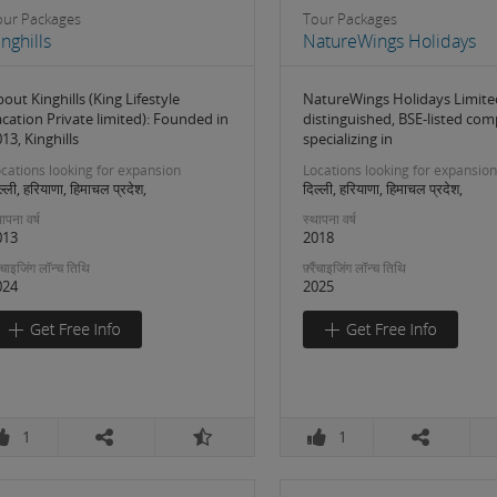
our Packages
Tour Packages
inghills
NatureWings Holidays
out Kinghills (King Lifestyle
NatureWings Holidays Limited
cation Private limited): Founded in
distinguished, BSE-listed co
13, Kinghills
specializing in
cations looking for expansion
Locations looking for expansion
ल्ली, हरियाणा, हिमाचल प्रदेश,
दिल्ली, हरियाणा, हिमाचल प्रदेश,
ापना वर्ष
स्थापना वर्ष
013
2018
रैंचाइजिंग लॉन्च तिथि
फ़्रैंचाइजिंग लॉन्च तिथि
024
2025
1
1