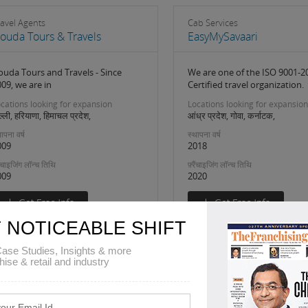
avel Agents
Cab Services
ouda Tours & Travels
EasyMySavaari
ouda Tours and Travels - Since
We are one of the ISO 9001-2
09, we are in
Certified travel organization.
cations looking for expansion
Locations looking for expansion
ल्ली, हरियाणा, हिमाचल प्रदेश,
आंध्र प्रदेश, गोवा, कर्नाटक,
ापना वर्ष
स्थापना वर्ष
009
2018
रैंचाइजिंग लॉन्च तिथि
फ़्रैंचाइजिंग लॉन्च तिथि
009
2020
 NOTICEABLE SHIFT
ase Studies, Insights & more
hise & retail and industry