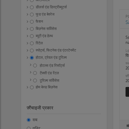
डीलर्स एंड डिस्ट्रीब्यूटर्स
फूड एंड बेवरेज
P
फैशन
S
बिज़नेस सर्विसेस
ब्यूटी एंड हेल्थ
Sa
n
रिटेल
स्पोर्ट्स, फिटनेस एंड एंटरटेनमेंट
Lo
दि
होटल, ट्रेवल एंड टूरिज़्म
स्थ
होटल्स एंड रिसॉर्ट्स
2
टैक्सी एंड रेंटल
फ़्
टूरिज़्म सर्विसेस
2
होम बेस्ड बिज़नेस
फ़्रैंचाइजी प्रकार
सब
यूनिट