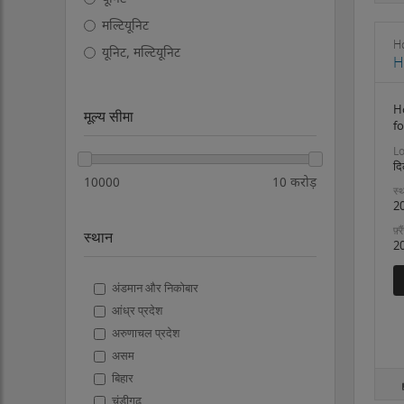
मल्टियूनिट
H
यूनिट, मल्टियूनिट
H
H
मूल्य सीमा
fo
Lo
दि
10000
10 करोड़
स्थ
2
फ़्
स्थान
2
अंडमान और निकोबार
आंध्र प्रदेश
अरुणाचल प्रदेश
असम
बिहार
चंडीगढ़