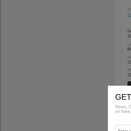
मिजोरम
नागालैंड
Tr
G
उड़ीसा
पुडुचेरी
पंजाब
G
20
राजस्थान
Lo
सिक्किम
दि
तमिलनाडु
स्थ
तेलंगाना
2
त्रिपुरा
फ़्
उत्तर प्रदेश
2
उत्तराखंड
पश्चिम बंगाल
GET
News, C
on franc