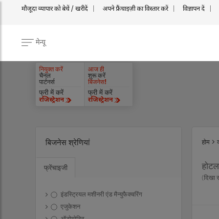
मौजूदा व्यापार को बेचें / खरीदें
अपने फ्रैंचाइज़ी का विस्तार करें
विज्ञापन दें
मेन्यू
नियुक्त करें
आज ही
चैनल
शुरू करें
पार्टनर्स
बिजनेस!
फ्री में करें
फ्री में करें
रजिस्ट्रेशन
रजिस्ट्रेशन
बिजनेस श्रेणियां
होम
होटल,
फ्रेंचाइजी
(दिखा 
इंडस्ट्रियल मशीनरी एंड मैन्युफैक्चरिंग
एजुकेशन
ऑटोमोटिव