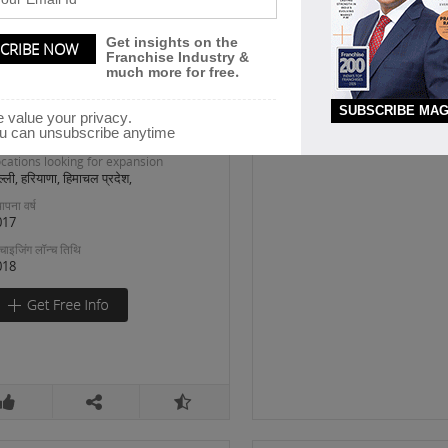
line Travel Services
Get insights on the
STROPORT INDIA PVT LTD
Franchise Industry &
much more for free.
troport, a visionary and
SUBSCRIBE MAG
oneering platform, and is a
 value your privacy.
u can unsubscribe anytime
ailblazing
cations looking for expansion
ल्ली, हरियाणा, हिमाचल प्रदेश,
ापना वर्ष
017
रैंचाइजिंग लॉन्च तिथि
018