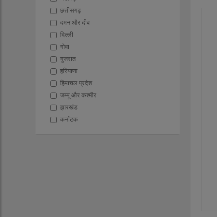
छत्तीसगढ़
दमन और दीव
दिल्ली
गोवा
गुजरात
हरियाणा
हिमाचल प्रदेश
जम्मू और कश्मीर
झारखंड
कर्नाटक
केरल
लक्षद्वीप
मध्य प्रदेश
महाराष्ट्र
मणिपुर
मेघालय