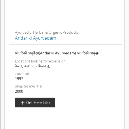
Ayurvedic, Herbal & Organic Products
Andariki Ayurvedam
अंदारिकी आयुर्वेदम(Andariki Ayurvedam) अंदारिकी आयु�
Locations looking for expansion
केरल, कर्नाटक, तमिलनाडु,
स्थापना वर्ष
1997
फ़्रैंचाइजिंग लॉन्च तिथि
2000