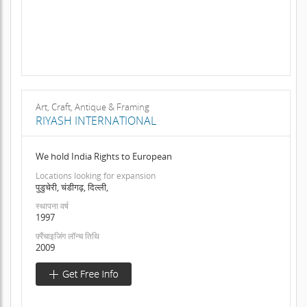
Art, Craft, Antique & Framing
RIYASH INTERNATIONAL
We hold India Rights to European
Locations looking for expansion
पुडुचेरी, चंडीगढ़, दिल्ली,
स्थापना वर्ष
1997
फ़्रैंचाइजिंग लॉन्च तिथि
2009