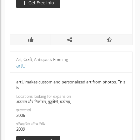
Art, Craft, Antique & Framing
artU
artU makes custom and personalized art from photos. This
is
Locations looking for expansion
अंडमान और निकोबार, पुडुचेरी, चंडीगढ़,
स्थापना वर्ष
2006
फ़्रैंचाइजिंग लॉन्च तिथि
2009