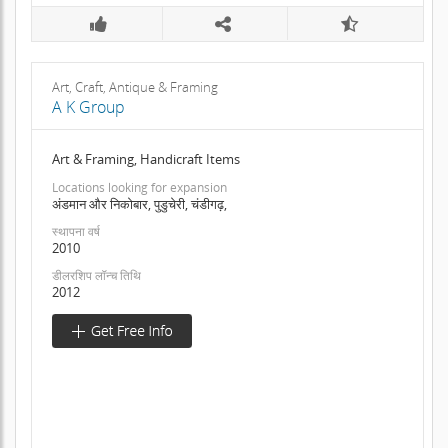
Art, Craft, Antique & Framing
A K Group
Art & Framing, Handicraft Items
Locations looking for expansion
अंडमान और निकोबार, पुडुचेरी, चंडीगढ़,
स्थापना वर्ष
2010
डीलरशिप लॉन्च तिथि
2012