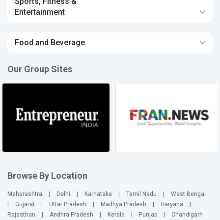
Sports, Fitness &
Entertainment
Food and Beverage
Our Group Sites
Browse By Location
Maharashtra
|
Delhi
|
Karnataka
|
Tamil Nadu
|
West Bengal
|
Gujarat
|
Uttar Pradesh
|
Madhya Pradesh
|
Haryana
|
Rajasthan
|
Andhra Pradesh
|
Kerala
|
Punjab
|
Chandigarh