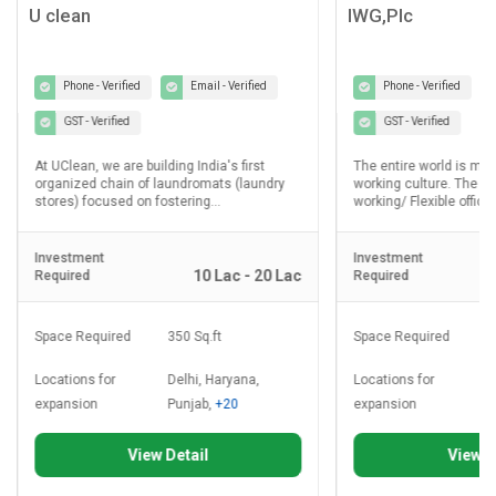
U clean
IWG,Plc
Phone - Verified
Email - Verified
Phone - Verified
GST - Verified
GST - Verified
At UClean, we are building India's first
The entire world is mo
organized chain of laundromats (laundry
working culture. The d
stores) focused on fostering...
working/ Flexible office.
Investment
Investment
10 Lac - 20 Lac
Required
Required
Space Required
350 Sq.ft
Space Required
8
Locations for
Delhi, Haryana,
Locations for
D
expansion
Punjab,
+20
expansion
P
View Detail
View D